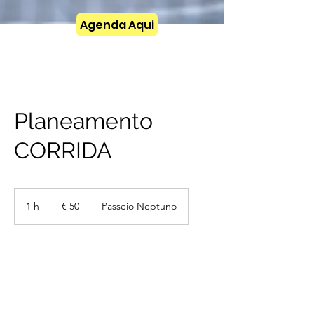
Agenda Aqui
Planeamento
CORRIDA
50
Euros
1 h
1
€ 50
Passeio Neptuno
Agendar